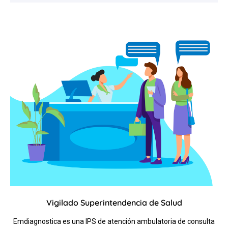
n
i
c
o
Vigilado Superintendencia de Salud
Emdiagnostica es una IPS de atención ambulatoria de consulta