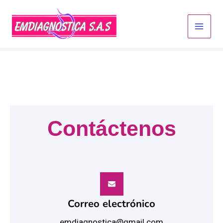
Ir
al
contenido
Contáctenos
Correo electrónico
emdiagnostica@gmail.com