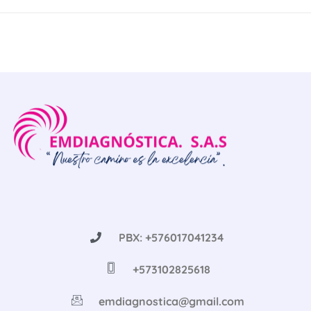
PBX: +576017041234
+573102825618
emdiagnostica@gmail.com