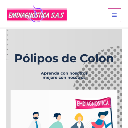
Ir
al
contenido
Pólipos de Colon
Aprenda con nosotros
mejore con nosotros